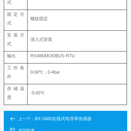
式
固定方
螺纹固定
式
安装方
浸入式安装
式
输出
RS485/MODBUS-RTU
工作条
0-50℃，0-4bar
件
存储温
-5-65℃
度
BX-S682在线式电导率传感器
上一个：
返回列表