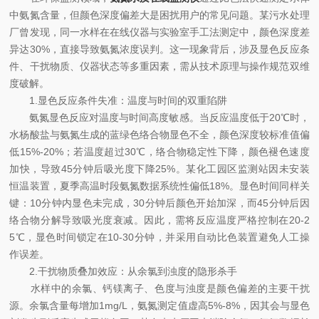
中氨氮含量，但颜色深度偏差大是困扰用户的常见问题。某污水处理
厂曾发现，同一水样在在线仪器与实验室手工法测定中，颜色深度差
异达30%，直接导致氨氮浓度误判。这一现象背后，涉及显色反应条
件、干扰物质、仪器状态等多重因素，需从技术原理与操作规范双维
度破解。
1.显色反应条件失准：温度与时间的双重陷阱
氨氮显色反应对温度与时间高度敏感。当反应温度低于20℃时，
水杨酸盐与氨氮生成的蓝绿色络合物显色不全，颜色深度较标准值偏
低15%-20%；若温度超过30℃，络合物稳定性下降，颜色褪色速度
加快，导致45分钟后吸光度下降25%。某化工园区监测站因未安装
恒温装置，夏季高温时段氨氮数据系统性偏低18%。显色时间同样关
键：10分钟内显色未完成，30分钟后颜色开始加深，而45分钟后因
络合物分解导致吸光度衰减。因此，需将反应温度严格控制在20-2
5℃，显色时间锁定在10-30分钟，并采用自动比色装置避免人工操
作误差。
2.干扰物质叠加效应：从余氯到浊度的隐形杀手
水样中的余氯、钙镁离子、色度与浊度是颜色偏差的主要干扰
源。余氯含量每增加1mg/L，氨氮测定值虚高5%-8%，因其会与显色