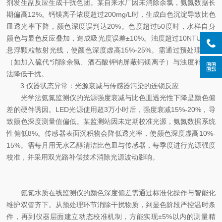
剂发生副反应生成干扰色团。某自来水厂因未消除余氯，氨氮数据长
期偏高12%。钙镁离子浓度超过200mg/L时，生成白色沉淀导致比色
皿透光率下降，颜色深度误判达20%。色度超过50度时，水样自身
颜色与显色反应叠加，造成吸光度误差±10%。浊度超过10NTU时，
悬浮颗粒散射光线，使颜色深度虚高15%-25%。需通过预处理系统
（如加入硫代*消除余氯、酒石酸钾钠屏蔽钙镁离子）与浊度补偿算
法降低干扰。
3.仪器状态异常：光源衰减与传感器污染的连锁反应
光学法氨氮监测仪的光源强度衰减与比色皿透光性下降是颜色偏
差的硬件诱因。LED光源使用超3万小时后，强度衰减15%-20%，导
致颜色深度测量值偏低。某监测站因未定期校准光源，氨氮数据系统
性偏低8%。传感器表面沉积物会降低透光率，使颜色深度虚高10%-
15%。需每月用无水乙醇清洁比色皿与传感器，每季度进行光源强度
校准，并采用双光路补偿技术消除光源波动影响。
氨氮水质在线监测仪的颜色深度偏差需通过标准化操作与智能化
维护双管齐下。从预处理环节消除干扰物质，到显色阶段严控温时条
件，再到仪器层面建立动态校准机制，方能实现±5%以内的测量精