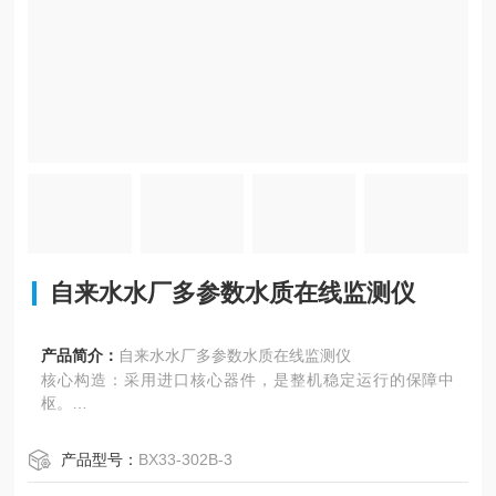
自来水水厂多参数水质在线监测仪
产品简介：
自来水水厂多参数水质在线监测仪
核心构造：采用进口核心器件，是整机稳定运行的保障中
枢。
高低报警：硬件隔离，每个通道可任意选择测量参数。
灵活设计：自动识别传感器，实现任意组合、互换，即插即
产品型号：
BX33-302B-3
用。