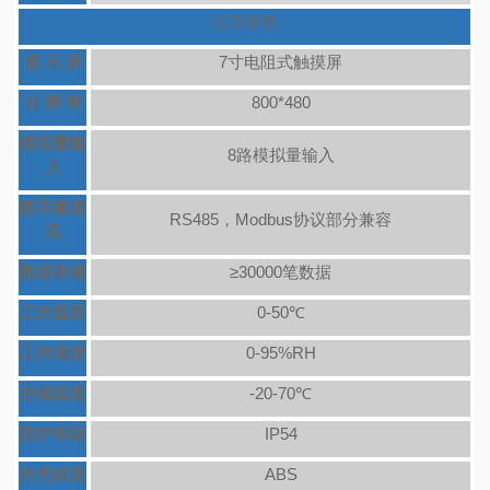
仪表参数
显 示 屏
7寸电阻式触摸屏
分 辨 率
800*480
模拟量输
8路模拟量输入
入
数字量通
RS485，Modbus协议部分兼容
讯
数据存储
≥30000笔数据
工作温度
0-50℃
工作湿度
0-95%RH
存储温度
-20-70℃
防护等级
IP54
外壳材质
ABS