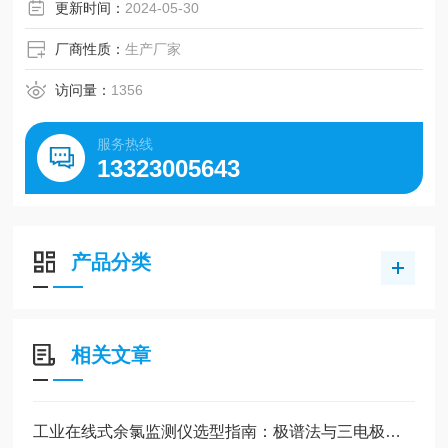
数据存储：数据存储、查看，数据存储达到≥30000条。
更新时间：
2024-05-30
适用性高：可自定义为单参数、双参数、多参数控制器使
用，更好的节约成本。
厂商性质：
生产厂家
通讯功能：具有RS-485通讯接口。
防水防尘：防护等级IP54,适宜户外使
访问量：
1356
服务热线
13323005643
产品分类
相关文章
工业在线式余氯监测仪选型指南：极谱法与三电极法如何抉择？