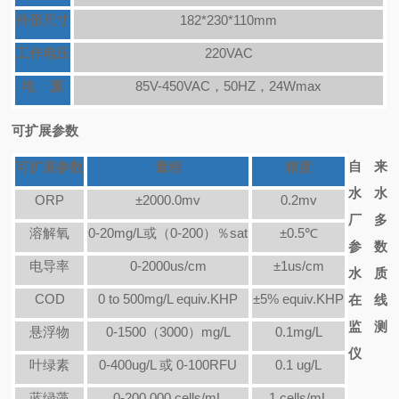
外形尺寸
182*230*110mm
工作电压
220VAC
电 源
85V-450VAC，50HZ，24Wmax
可扩展参数
自来
可扩展参数
量程
精度
水水
ORP
±2000.0mv
0.2mv
厂多
溶解氧
0-20mg/L或（0-200）％sat
±0.5℃
参数
电导率
0-2000us/cm
±1us/cm
水质
COD
0 to 500mg/L equiv.KHP
±5% equiv.KHP
在线
监测
悬浮物
0-1500（3000）mg/L
0.1mg/L
仪
叶绿素
0-400ug/L 或 0-100RFU
0.1 ug/L
蓝绿藻
0-200.000 cells/mL
1 cells/mL