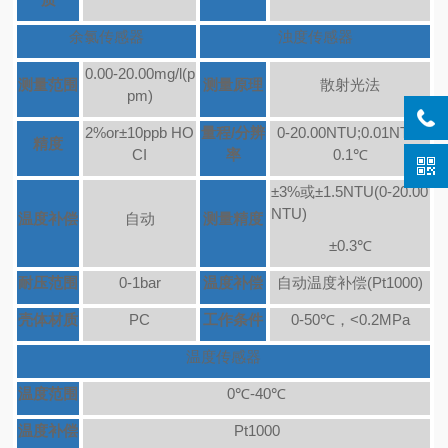
余氯传感器
浊度传感器
0.00-20.00mg/l(p
测量范围
测量原理
散射光法
pm)
2%or±10ppb HO
量程/分辨
0-20.00NTU;0.01NTU/
精度
CI
率
0.1℃
±3%或±1.5NTU(0-20.00
NTU)
温度补偿
自动
测量精度
±0.3℃
耐压范围
0-1bar
温度补偿
自动温度补偿(Pt1000)
壳体材质
PC
工作条件
0-50℃，<0.2MPa
温度传感器
温度范围
0℃-40℃
温度补偿
Pt1000