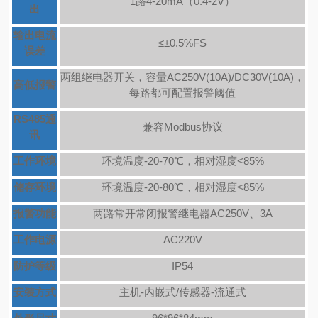
1路4-20mA（0.4-2V）
出
输出电流
≤±0.5%FS
误差
两组继电器开关，容量AC250V(10A)/DC30V(10A)，
高低报警
每路都可配置报警阈值
RS485通
兼容Modbus协议
讯
工作环境
环境温度-20-70℃，相对湿度<85%
储存环境
环境温度-20-80℃，相对湿度<85%
报警功能
两路常开常闭报警继电器AC250V、3A
工作电源
AC220V
防护等级
IP54
安装方式
主机-内嵌式/传感器-流通式