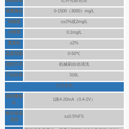
检测原理
红外光散色法
测量量程
0
-
1500（3000）mg/L
准确度
≤±2%或2mg/L
分辨率
0.1mg/L
重复性
≤2%
温度范围
0
-
50
℃
清洗方式
机械刷自动清洗
产品材质
316L
仪表参数
模拟量输
1路4-20mA（0.4-2V）
出
输出电流
≤±0.5%FS
误差