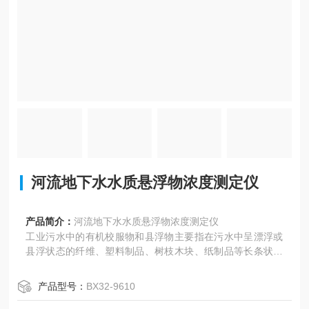
河流地下水水质悬浮物浓度测定仪
产品简介：
河流地下水水质悬浮物浓度测定仪
工业污水中的有机校服物和县浮物主要指在污水中呈漂浮或
县浮状态的纤维、塑料制品、树枝木块、纸制品等长条状和
块状物质，大部分来自生活污水、初期雨水和冲洗地面水
等。这些杂物进入污水处理厂后，将会对污水处理系统的各
产品型号：
BX32-9610
种设备(如泵、表曝机、管道、流量计、吸刮泥机等)的正常