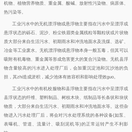
机物、植物营养物质、重金属、酸碱、放射性污染物、病原体、
热污染等。
工业污水中的无机漂浮物或悬浮物主要指在污水中呈漂浮或
悬浮状态的砾石、泥沙、粉尘铁眉类金属残粒等颗粒状或片状物
质大部分来自生活污水、初期雨水和冲洗地面水及洗煤、选矿、
冶金等工业废水。无机漂浮物或悬浮物本身一般五毒，但其可以
吸附有机毒物、重金属等形成危害更大的复合污染物。无机县浮
物含量较高的污水进入处理厂后，会加重沉淀池和沉沙池的负
担，其zhi造成淤积，减少池体有效容积和影响处理效guo。
工业污水中的有机校服物和县浮物主要指在污水中呈漂浮或
县浮状态的纤维、塑料制品、树枝木块、纸制品等长条状和块状
物质，大部分来自生活污水、初期雨水和冲洗地面水等。这些杂
物进入污水处理厂后，将会对污水处理系统的各种设备
(
如泵、
表曝机、管道、流量计、吸刮泥机等
)
的正常运转产生不利影