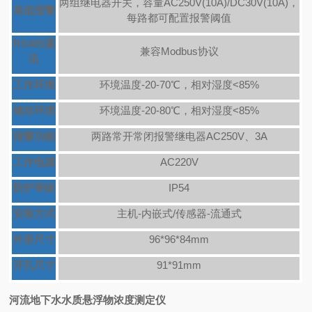
两组继电器开关，容量AC250V(10A)/DC30V(10A)，
高低报警
每路都可配置报警阈值
RS485通
兼容Modbus协议
讯
工作环境
环境温度-20-70℃，相对湿度<85%
储存环境
环境温度-20-80℃，相对湿度<85%
报警功能
两路常开常闭报警继电器AC250V、3A
工作电源
AC220V
防护等级
IP54
安装方式
主机-内嵌式/传感器-流通式
外形尺寸
96*96*84mm
开孔尺寸
91*91mm
河流地下水水质悬浮物浓度测定仪