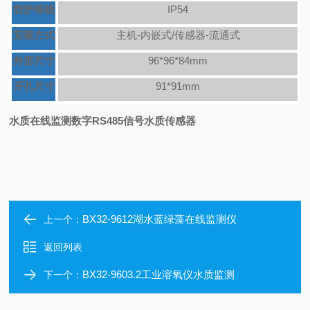
防护等级
IP54
安装方式
主机-内嵌式/传感器-流通式
外形尺寸
96*96*84mm
开孔尺寸
91*91mm
水质在线监测数字RS485信号水质传感器
BX32-9612湖水蓝绿藻在线监测仪
上一个：
返回列表
BX32-9603.2工业溶氧仪水质监测
下一个：