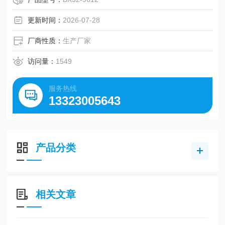
皆有报道因藻毒素引起鱼类、家畜及人中毒死亡的事件发
生。在我国的滇池、太湖、巢湖、洱海等水体中，检测出藻
更新时间：
2026-07-28
毒素浓度值为卫生组织规定饮用水藻毒素含量
厂商性质：
生产厂家
访问量：
1549
服务热线
13323005643
产品分类
相关文章