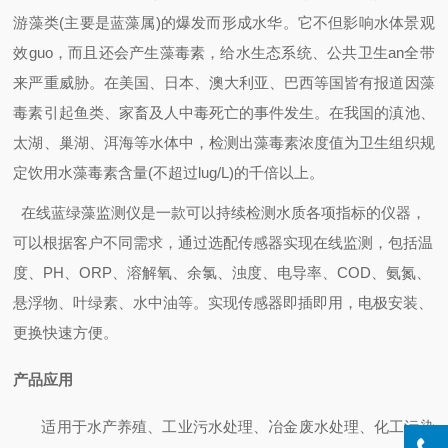
游藻类
(
主要是蓝藻属
)
的爆发而形成水华。它不但影响水体景观
效guo，而且还会产生藻毒素，给水生态系统、公共卫生an全带
来严重威胁。在美国、日本、澳大利亚、巴西等国皆有报道因藻
毒素引起鱼类、家畜及人中毒死亡的事件发生。在我国的滇池、
太湖、巢湖、洱海等水体中，检测出藻毒素浓度值为卫生组织规
定饮用水藻毒素含量
(
不超过
lug/L)
的千倍以上。
在线蓝绿藻监测仪是一款可以持续检测水质各项指标的仪器，
可以根据客户不同需求，通过选配传感器实现在线监测，包括
温
度、
PH
、
ORP
、溶解氧、余氯、浊度、电导率、
COD
、氨氮、
悬浮物、叶绿素、水中油
等。实现传感器即插即用，电极安装、
更换快速方便。
产品应用
适用于
水产养殖、工业污水处理、冶金废水处理、化工污染