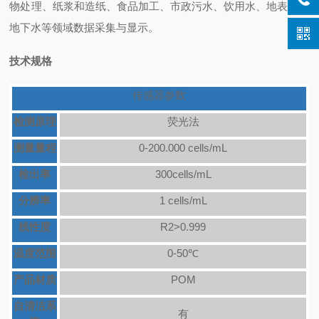
物处理、纸浆和造纸、食品加工、市政污水、饮用水、地表水、
地下水等领域数据采集与显示。
技术规格
传感器参数
检测原理
荧光法
测量量程
0-2
0
0.000 cells/mL
检出
率
300
cells/mL
分辨率
1 cells/mL
线性度
R2>0.999
温度范围
0-50℃
产品材质
POM
自清洁系
有