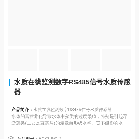
水质在线监测数字RS485信号水质传感
器
产品简介：
水质在线监测数字RS485信号水质传感器
水体的富营养化导致水体中藻类的过度繁殖，特别是引起浮
游藻类(主要是蓝藻属)的爆发而形成水华。它不但影响水体
景观效guo，而且还会产生藻毒素，给水生态系统、公共卫
生an全带来严重威胁。在美国、日本、澳大利亚、巴西等国
产品型号：
BX32-9612