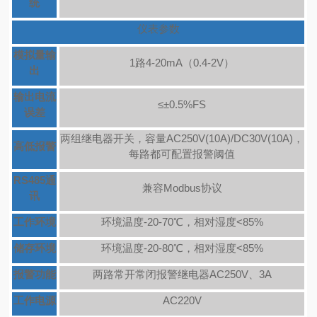
统
仪表参数
模拟量输
1路4-20mA（0.4-2V）
出
输出电流
≤±0.5%FS
误差
两组继电器开关，容量AC250V(10A)/DC30V(10A)，
高低报警
每路都可配置报警阈值
RS485通
兼容Modbus协议
讯
工作环境
环境温度-20-70℃，相对湿度<85%
储存环境
环境温度-20-80℃，相对湿度<85%
报警功能
两路常开常闭报警继电器AC250V、3A
工作电源
AC220V