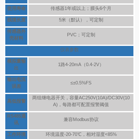
使用寿命
传感器1年或以上；膜头6个月
线缆长度
5米（默认），可定制
传感器外
PVC；可定制
壳材料
仪表参数
模拟量输
1路4-20mA（0.4-2V）
出
输出电流
≤±0.5%FS
误差
两组继电器开关，容量AC250V(10A)/DC30V(10
高低报警
A)，每路都可配置报警阈值
RS485通
兼容Modbus协议
讯
工作环境
环境温度-20-70℃，相对湿度<85%