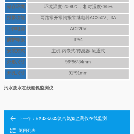
储存环境
环境温度-20-80℃，相对湿度<85%
报警功能
两路常开常闭报警继电器AC250V、3A
工作电源
AC220V
防护等级
IP54
安装方式
主机-内嵌式/传感器-流通式
外形尺寸
96*96*84mm
开孔尺寸
91*91mm
污水废水在线氨氮监测仪
BX32-9609复合氨氮监测仪在线监测
上一个：
返回列表