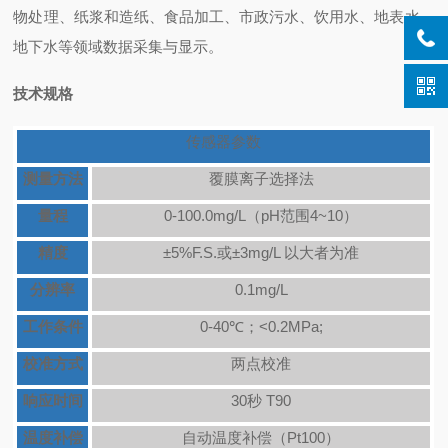
物处理、纸浆和造纸、食品加工、市政污水、饮用水、地表水、
地下水等领域数据采集与显示。
技术规格
传感器参数
测量方法
覆膜离子选择法
量程
0
-
100.0mg/L（pH范围4~10）
精度
±5%F.S.或±3mg/L 以大者为准
分辨率
0.1mg/L
工作条件
0
-
40℃；<0.2MPa;
校准方式
两点校准
响应时间
30秒 T90
温度补偿
自动温度补偿（Pt100）