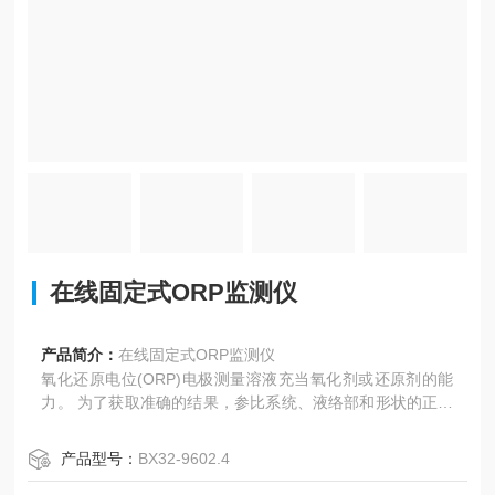
在线固定式ORP监测仪
产品简介：
在线固定式ORP监测仪
氧化还原电位(ORP)电极测量溶液充当氧化剂或还原剂的能
力。 为了获取准确的结果，参比系统、液络部和形状的正确
组合是很重要的。 提供的ORP有光滑的金属表面和*的参比
液络部，即使在脏污样品中也可确保值得信赖的测量。
产品型号：
BX32-9602.4