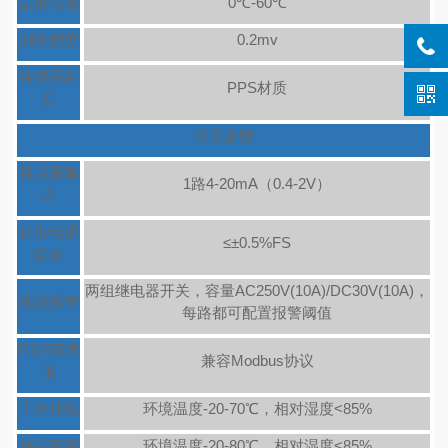
温度范围
0℃-60℃
测量精度
0.2mv
传感器材
PPS材质
质
仪表参数
模拟量输
1路4-20mA（0.4-2V）
出
输出电流
≤±0.5%FS
误差
两组继电器开关，容量AC250V(10A)/DC30V(10A)，
高低报警
每路都可配置报警阈值
RS485通
兼容Modbus协议
讯
工作环境
环境温度-20-70℃，相对湿度<85%
储存环境
环境温度-20-80℃，相对湿度<85%