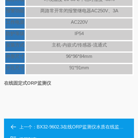
报警功能
两路常开常闭报警继电器AC250V、3A
工作电源
AC220V
防护等级
IP54
安装方式
主机-内嵌式/传感器-流通式
外形尺寸
96*96*84mm
开孔尺寸
91*91mm
在线固定式ORP监测仪
BX32-9602.3在线ORP监测仪水质在线监控分析仪
上一个：