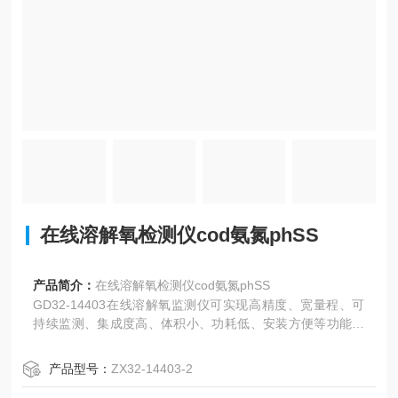
在线溶解氧检测仪cod氨氮phSS
产品简介：
在线溶解氧检测仪cod氨氮phSS
GD32-14403在线溶解氧监测仪可实现高精度、宽量程、可
持续监测、集成度高、体积小、功耗低、安装方便等功能。
水质传感器是水质检测仪用来测量水体数据的重要设备，正
确的操作和使用可以帮检测人员获得更有价值。在线溶解氧
产品型号：
ZX32-14403-2
监测仪是一款可以持续检测水质各项指标的仪器，可以根据