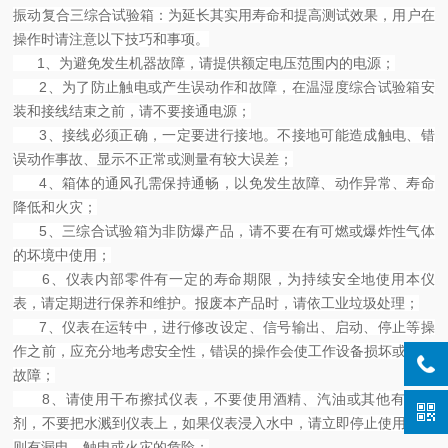
振动复合三综合试验箱：为延长其实用寿命和提高测试效果，用户在
操作时请注意以下技巧和事项。
1、为避免发生机器故障，请提供额定电压范围内的电源；
2、为了防止触电或产生误动作和故障，在温湿度综合试验箱安
装和接线结束之前，请不要接通电源；
3、接线必须正确，一定要进行接地。不接地可能造成触电、错
误动作事故、显示不正常或测量有较大误差；
4、箱体的通风孔需保持通畅，以免发生故障、动作异常、寿命
降低和火灾；
5、三综合试验箱为非防爆产品，请不要在有可燃或爆炸性气体
的坏境中使用；
6、仪表内部零件有一定的寿命期限，为持续安全地使用本仪
表，请定期进行保养和维护。报废本产品时，请依工业垃圾处理；
7、仪表在运转中，进行修改设定、信号输出、启动、停止等操
作之前，应充分地考虑安全性，错误的操作会使工作设备损坏或发生
故障；
8、请使用干布擦拭仪表，不要使用酒精、汽油或其他有机溶
剂，不要把水溅到仪表上，如果仪表浸入水中，请立即停止使用，否
则有漏电、触电或火灾的危险；