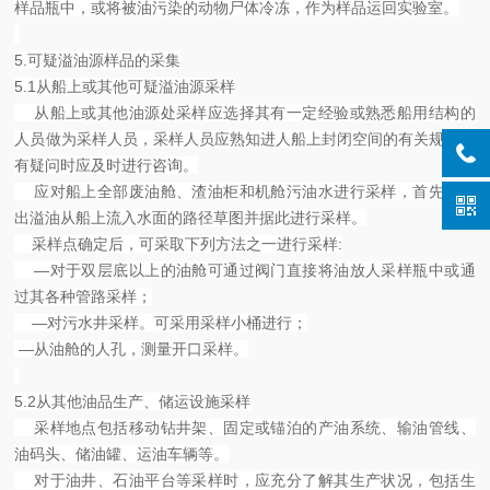
样品瓶中，或将被油污染的动物尸体冷冻，作为样品运回实验室。
5.可疑溢油源样品的采集
5.1从船上或其他可疑溢油源采样
从船上或其他油源处采样应选择其有一定经验或熟悉船用结构的
人员做为采样人员，采样人员应熟知进人船上封闭空间的有关规定，
有疑问时应及时进行咨询。
应对船上全部废油舱、渣油柜和机舱污油水进行采样，首先应画
出溢油从船上流入水面的路径草图并据此进行采样。
采样点确定后，可采取下列方法之一进行采样:
—对于双层底以上的油舱可通过阀门直接将油放人采样瓶中或通
过其各种管路采样；
—对污水井采样。可采用采样小桶进行；
—从油舱的人孔，测量开口采样。
5.2从其他油品生产、储运设施采样
采样地点包括移动钻井架、固定或锚泊的产油系统、输油管线、
油码头、储油罐、运油车辆等。
对于油井、石油平台等采样时，应充分了解其生产状况，包括生