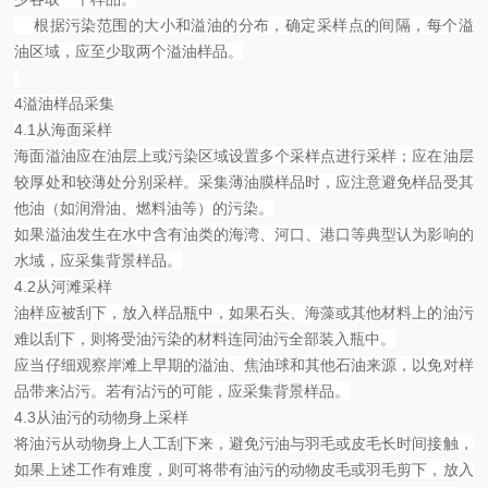
根据污染范围的大小和溢油的分布，确定采样点的间隔，每个溢
油区域，应至少取两个溢油样品。
4溢油样品采集
4.1从海面采样
海面溢油应在油层上或污染区域设置多个采样点进行采样；应在油层
较厚处和较薄处分别采样。采集薄油膜样品时，应注意避免样品受其
他油（如润滑油、燃料油等）的污染。
如果溢油发生在水中含有油类的海湾、河口、港口等典型认为影响的
水域，应采集背景样品。
4.2从河滩采样
油样应被刮下，放入样品瓶中，如果石头、海藻或其他材料上的油污
难以刮下，则将受油污染的材料连同油污全部装入瓶中。
应当仔细观察岸滩上早期的溢油、焦油球和其他石油来源，以免对样
品带来沾污。若有沾污的可能，应采集背景样品。
4.3从油污的动物身上采样
将油污从动物身上人工刮下来，避免污油与羽毛或皮毛长时间接触，
如果上述工作有难度，则可将带有油污的动物皮毛或羽毛剪下，放入