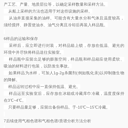
产工艺、产量、地质层位等，以确定采样数量和采样方法。
从船上采样的方法也适用于对这些设施的采样。
从油井直接采集的油样。可能含有大量水分和气体且温度较高，
须经搅拌、静置使油水、油气分离且冷却后再装入样品瓶。
6样品的运输和保存
采样后，应立即进行封装，对样品箱上锁，存放在低温、避光的
环境中并尽快将样品送往实验室。
样品瓶中应留出足够的膨胀空间，样品瓶和样品箱应使用柔软、
吸油的材料进行包装，以防发生事故。
如果样品为水样，可加人1g-2g杀菌剂(例如氛化汞)以抑制微生物
的降解。
样品运转过程中应一直保持低温、避光。
样品运至实验室后，应存放在冰箱或冷藏库巾冷藏，温度度保持
在3℃~4℃。
只要样品量足够，应留出备份样品。于-10℃~-15℃冷藏。
7后续使用气相色谱和气相色谱/质谱分析方法分析